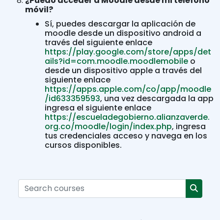
¿Puedo acceder a Moodle desde mi teléfono
móvil?
Sí, puedes descargar la aplicación de
moodle desde un dispositivo android a
través del siguiente enlace
https://play.google.com/store/apps/det
ails?id=com.moodle.moodlemobile
o
desde un dispositivo apple a través del
siguiente enlace
https://apps.apple.com/co/app/moodle
/id633359593
, una vez descargada la app
ingresa el siguiente enlace
https://escueladegobierno.alianzaverde.
org.co/moodle/login/index.php
, ingresa
tus credenciales acceso y navega en los
cursos disponibles.
Search courses
Search