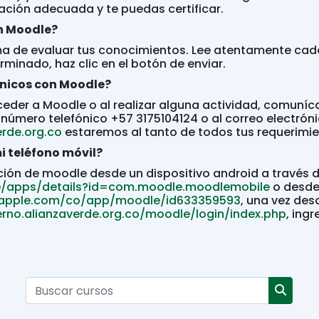
ación adecuada y te puedas certificar.
en Moodle?
ma de evaluar tus conocimientos. Lee atentamente cad
minado, haz clic en el botón de enviar.
cnicos con Moodle?
ceder a Moodle o al realizar alguna actividad, comuníca
número telefónico +57 3175104124 o al correo electrón
rde.org.co
estaremos al tanto de todos tus requerimi
 teléfono móvil?
ción de moodle desde un dispositivo android a través d
re/apps/details?id=com.moodle.moodlemobile
o desde 
.apple.com/co/app/moodle/id633359593
, una vez des
rno.alianzaverde.org.co/moodle/login/index.php
, ing
Buscar cursos
Buscar