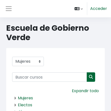
Saltar al contenido principal
Acceder
Panel lateral
Escuela de Gobierno
Verde
Categorías de curso
Buscar cursos
Buscar cu
Expandir todo
Mujeres
Electos